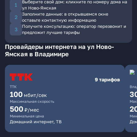
Выберите свой дом: кликните по номеру дома на
ул Ново-Ямская
Заполните данные: в открывшемся окне
оставьте контактную информацию
Получите консультацию: оператор перезвонит и
предложит лучшие тарифы
Провайдеры интернета на ул Ново-
Ямская в Владимире
9 тарифов
ТТК
Вла
100
3
мбит/сек
Максимальная скорость
Мак
500
2
₽/мес
Минимальная цена
Мин
Домашний интернет, ТВ
До