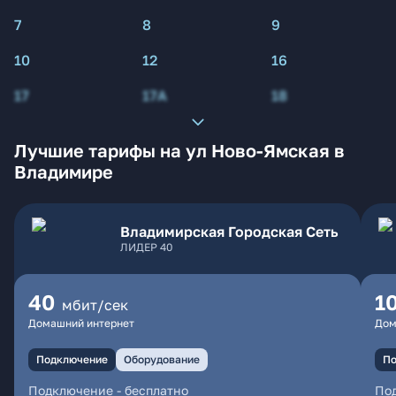
7
8
9
10
12
16
17
17А
18
Лучшие тарифы на ул Ново-Ямская в
Владимире
Владимирская Городская Сеть
ЛИДЕР 40
40
1
мбит/сек
Домашний интернет
Дом
Подключение
Оборудование
По
Подключение
-
бесплатно
По