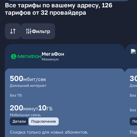
Все тарифы по вашему адресу, 126
тарифов от 32 провайдера
Фильтр
МегаФон
Минимум
500
3
мбит/сек
Домашний интернет
Дом
Без ТВ
Без
200
10
минут
ГБ
Без
Мобильная связь
Детали
Подключение
По
Скидка только для новых абонентов.
По