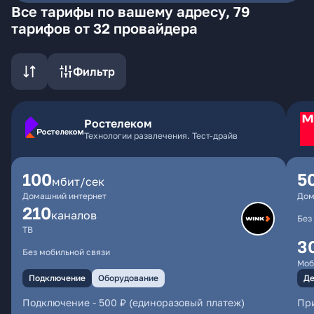
Все тарифы по вашему адресу, 79
тарифов от 32 провайдера
Фильтр
Ростелеком
Технологии развлечения. Тест-драйв
100
5
мбит/сек
Домашний интернет
Дом
210
каналов
Без
ТВ
3
Без мобильной связи
Моб
Подключение
Оборудование
Де
Подключение
-
500 ₽ (единоразовый платеж)
При