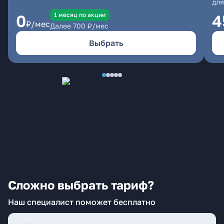
для
1 месяц по акции
0
4
₽/мес
Далее
700
₽/мес
Выбрать
Сложно выбрать тариф?
Наш специалист поможет бесплатно