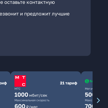
е оставьте контактную
резвонит и предложит лучшие
ариф
21 тариф
МТС
МегаФон
1000
500
мбит/сек
мбит/
Максимальная скорость
Максимальная 
600
700
₽/мес
₽/мес