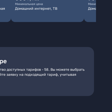
Минимальная цена
Минимальная ц
ная
Домашний интернет, ТВ
Домашний ин
ире
тво доступных тарифов - 58. Вы можете выбрать
айте заявку на подходящий тариф, учитывая