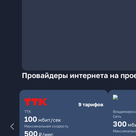
Провайдеры интернета на про
9 тарифов
ТТК
Владимирска
Сеть
100
мбит/сек
300
мб
Максимальная скорость
Максимальна
500
₽/мес