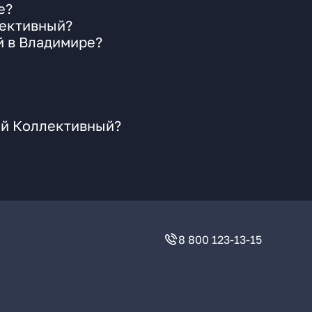
е?
лективный?
й в Владимире?
-й Коллективный?
8 800 123-13-15