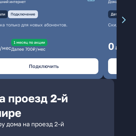
шний интернет
Домашний инте
али
Подключение
Детали
Под
ка только для новых абонентов.
Скидка тольк
1 месяц по акции
1
0
/мес
₽/мес
Далее
700
₽/мес
Да
Подключить
а проезд 2-й
мире
у дома на проезд 2-й