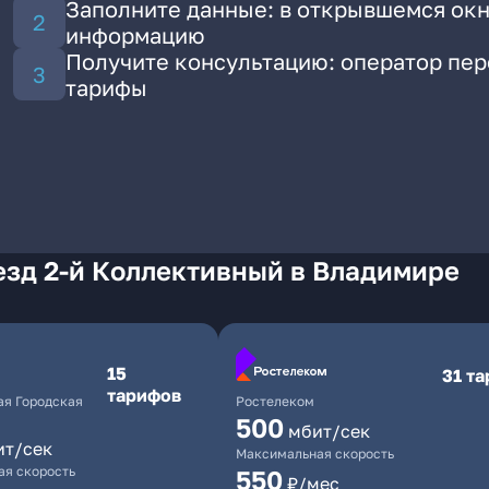
Заполните данные: в открывшемся окн
информацию
Получите консультацию: оператор пе
тарифы
езд 2-й Коллективный в Владимире
15
31 т
тарифов
я Городская
Ростелеком
500
мбит/сек
ит/сек
Максимальная скорость
я скорость
550
₽/мес