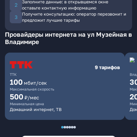
Заполните данные: в открывшемся окне
оставьте контактную информацию
Получите консультацию: оператор перезвонит и
предложит лучшие тарифы
Провайдеры интернета на ул Музейная в
Владимире
9 тарифов
ТТК
Вла
100
3
мбит/сек
Максимальная скорость
Мак
500
2
₽/мес
Минимальная цена
Мин
Домашний интернет, ТВ
До