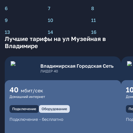
6
7
8
9
10
11
13
14
16
Лучшие тарифы на ул Музейная в
Владимире
Владимирская Городская Сеть
ЛИДЕР 40
40
1
мбит/сек
Домашний интернет
Дом
Подключение
Оборудование
По
Подключение
-
бесплатно
По