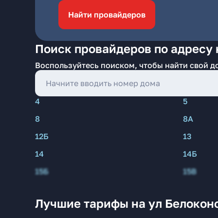
Найти провайдеров
Поиск провайдеров по адресу 
Воспользуйтесь поиском, чтобы найти свой д
4
5
8
8А
12Б
13
14
14Б
15Б
15В
Лучшие тарифы на ул Белокон