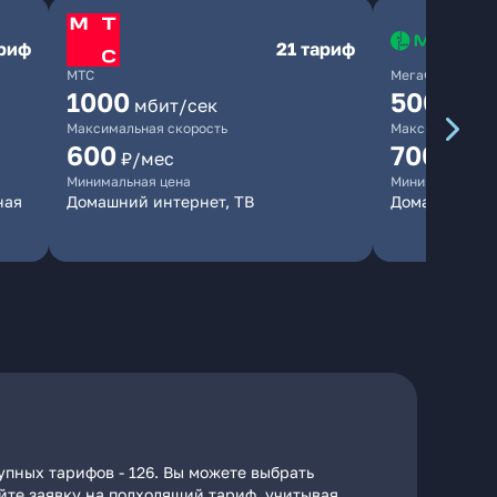
ариф
21 тариф
МТС
МегаФон
1000
500
мбит/сек
мбит/
Максимальная скорость
Максимальная 
600
700
₽/мес
₽/мес
Минимальная цена
Минимальная ц
ная
Домашний интернет, ТВ
Домашний ин
упных тарифов - 126. Вы можете выбрать
айте заявку на подходящий тариф, учитывая