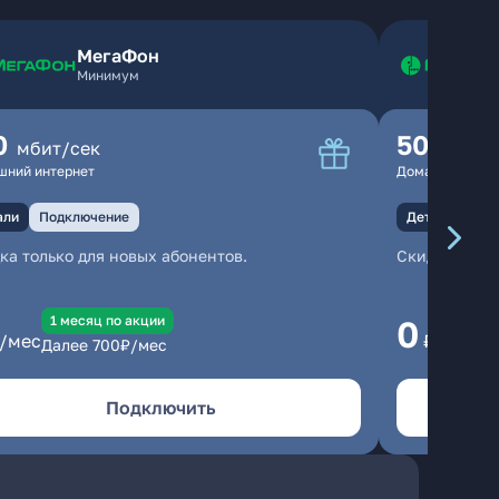
МегаФон
Минимум
0
500
мбит/сек
мбит
шний интернет
Домашний инте
али
Подключение
Детали
Под
ка только для новых абонентов.
Скидка тольк
1 месяц по акции
1
0
/мес
₽/мес
Далее
700
₽/мес
Да
Подключить