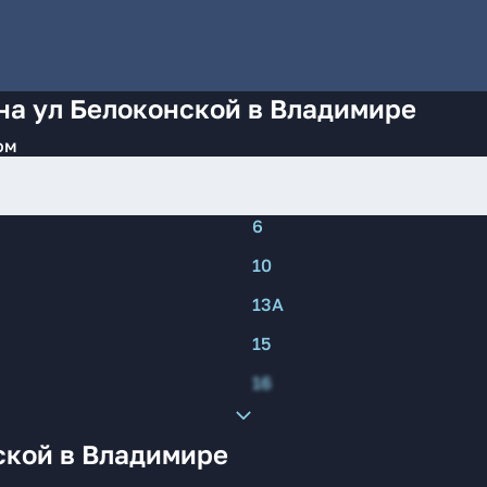
на ул Белоконской в Владимире
ом
6
10
13А
15
16
ской в Владимире