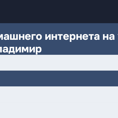
ашнего интернета на 
ладимир