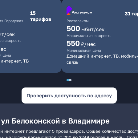
15
31 т
тарифов
я Городская
Ростелеком
500
мбит/сек
ит/сек
Максимальная скорость
я скорость
550
₽/мес
мес
Минимальная цена
я цена
Домашний интернет, ТВ, мобиль
интернет, ТВ
связь
Проверить доступность по адресу
 ул Белоконской в Владимире
й интернет предлагают 5 провайдеров. Общее количество дост
ны на услуги варьируются от 200 до 3249 рублей в месяц. Под