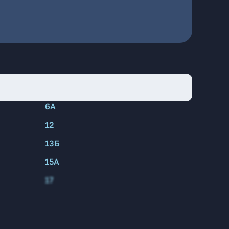
6А
12
13Б
15А
17