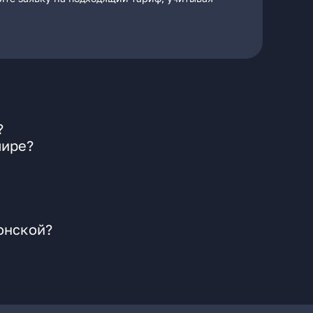
?
мире?
онской?