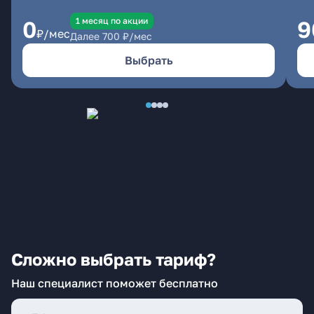
1 месяц по акции
0
9
₽/мес
Далее
700
₽/мес
Выбрать
Сложно выбрать тариф?
Наш специалист поможет бесплатно