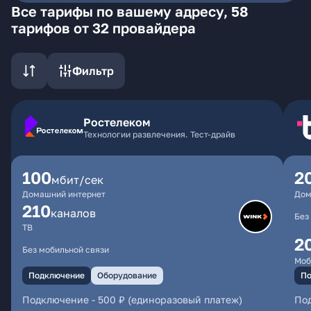
Все тарифы по вашему адресу, 58
тарифов от 32 провайдера
Фильтр
Ростелеком
Технологии развлечения. Тест-драйв
100
2
мбит/сек
Домашний интернет
Дом
210
каналов
Без
ТВ
2
Без мобильной связи
Моб
Подключение
Оборудование
По
Подключение
-
500 ₽ (единоразовый платеж)
По