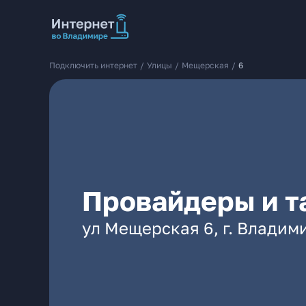
Подключить интернет
/
Улицы
/
Мещерская
/
6
Провайдеры и т
ул Мещерская 6, г. Владим