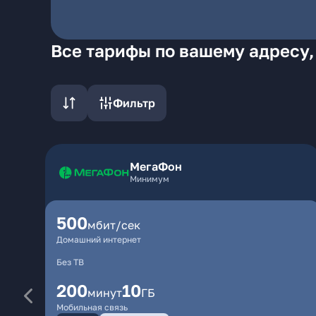
Все тарифы по вашему адресу,
Фильтр
МегаФон
Минимум
500
мбит/сек
Домашний интернет
Без ТВ
200
10
минут
ГБ
Мобильная связь