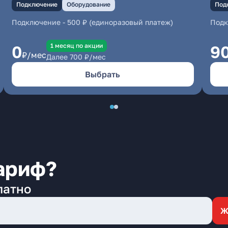
Подключение
Оборудование
Под
Подключение
-
500 ₽ (единоразовый платеж)
Под
1 месяц по акции
0
9
₽/мес
Далее
700
₽/мес
Выбрать
ариф?
латно
Ж