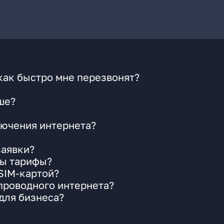
как быстро мне перезвонят?
ше?
ючения интернета?
заявки?
ны тарифы?
 SIM-картой?
 проводного интернета?
для бизнеса?