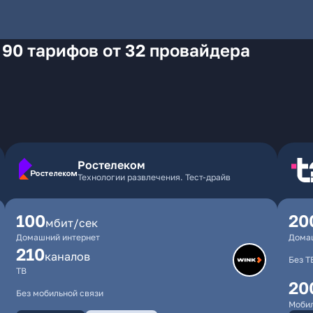
 90 тарифов от 32 провайдера
Ростелеком
Технологии развлечения. Тест-драйв
100
20
мбит/сек
Домашний интернет
Дома
210
каналов
Без Т
ТВ
20
Без мобильной связи
Мобил