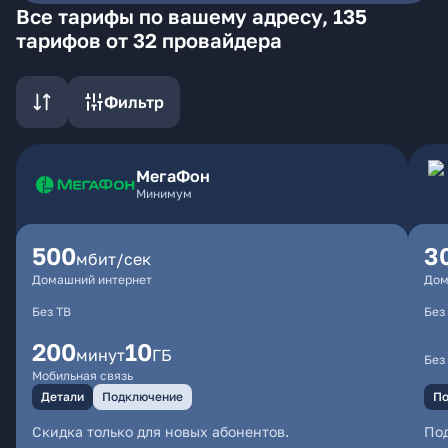
Все тарифы по вашему адресу, 135
тарифов от 32 провайдера
Фильтр
МегаФон
Минимум
500
3
мбит/сек
Домашний интернет
Дом
Без ТВ
Без
200
10
минут
ГБ
Без
Мобильная связь
Детали
Подключение
По
Скидка только для новых абонентов.
По