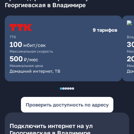
Георгиевская в Владимире
9 тарифов
ТТК
Вла
100
3
мбит/сек
Максимальная скорость
Мак
500
2
₽/мес
Минимальная цена
Мин
Домашний интернет, ТВ
До
Проверить доступность по адресу
Подключить интернет на ул
Георгиевская в Владимире