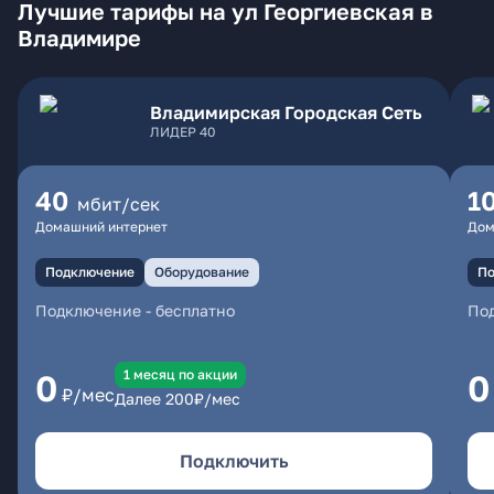
Лучшие тарифы на ул Георгиевская в
Владимире
Владимирская Городская Сеть
ЛИДЕР 40
40
1
мбит/сек
Домашний интернет
Дом
Подключение
Оборудование
По
Подключение
-
бесплатно
По
1 месяц по акции
0
0
₽/мес
Далее
200
₽/мес
Подключить