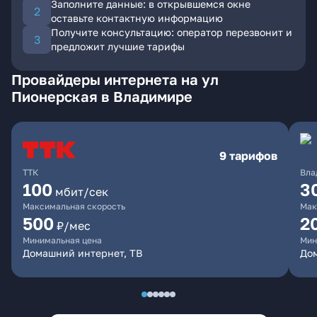
Заполните данные: в открывшемся окне
оставьте контактную информацию
Получите консультацию: оператор перезвонит и
предложит лучшие тарифы
Провайдеры интернета на ул
Пионерская в Владимире
9 тарифов
ТТК
Вла
100
3
мбит/сек
Максимальная скорость
Мак
500
2
₽/мес
Минимальная цена
Мин
Домашний интернет, ТВ
До