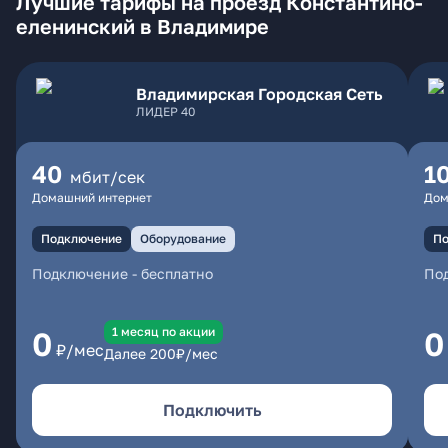
Лучшие тарифы на проезд Константино-
еленинский в Владимире
Владимирская Городская Сеть
ЛИДЕР 40
40
1
мбит/сек
Домашний интернет
Дом
Подключение
Оборудование
По
Подключение
-
бесплатно
По
1 месяц по акции
0
0
₽/мес
Далее
200
₽/мес
Подключить