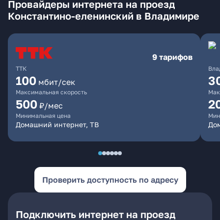
Провайдеры интернета на проезд
Константино-еленинский в Владимире
9 тарифов
ТТК
Вла
100
3
мбит/сек
Максимальная скорость
Мак
500
2
₽/мес
Минимальная цена
Мин
Домашний интернет, ТВ
До
Проверить доступность по адресу
Подключить интернет на проезд