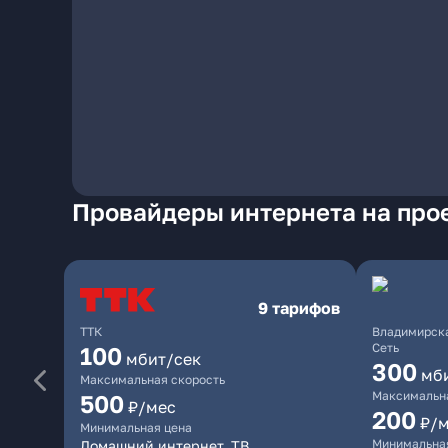
Провайдеры интернета на прое
9 тарифов
ТТК
Владимирска
Сеть
100
мбит/сек
300
мб
Максимальная скорость
Максимальна
500
₽/мес
200
₽/
Минимальная цена
Минимальна
Домашний интернет, ТВ