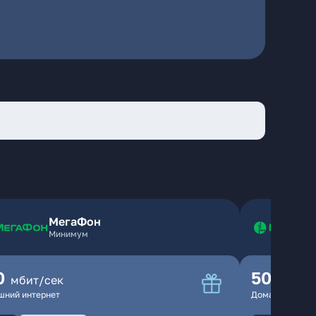
МегаФон
Минимум
0
500
мбит/сек
мбит
шний интернет
Домашний инте