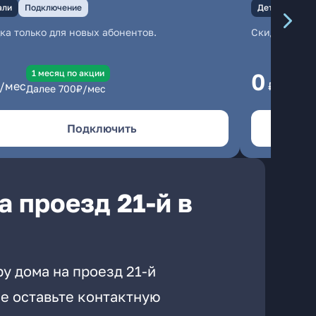
али
Подключение
Детали
Под
ка только для новых абонентов.
Скидка тольк
1 месяц по акции
1
0
/мес
₽/мес
Далее
700
₽/мес
Да
Подключить
 проезд 21-й в
у дома на проезд 21-й
е оставьте контактную