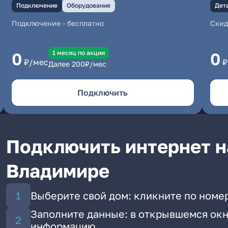
Подключение
Оборудование
Дет
Подключение
-
бесплатно
Скид
1 месяц по акции
0
0
₽/мес
₽
Далее
200
₽/мес
Подключить
Подключить интернет на
Владимире
Выберите свой дом: кликните по номер
Заполните данные: в открывшемся окн
информацию