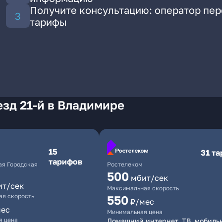
Получите консультацию: оператор пе
тарифы
зд 21-й в Владимире
15
31 т
тарифов
я Городская
Ростелеком
500
мбит/сек
ит/сек
Максимальная скорость
я скорость
550
₽/мес
мес
Минимальная цена
я цена
Домашний интернет, ТВ, мобиль