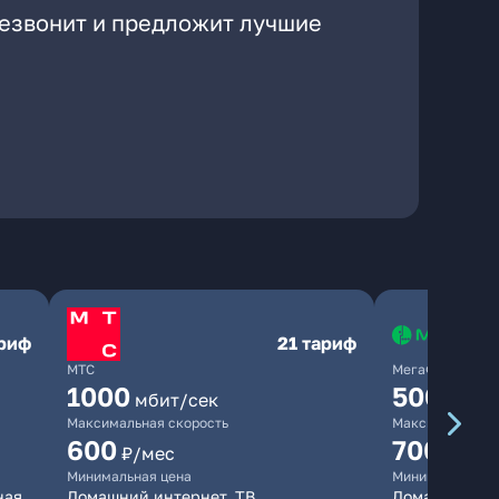
резвонит и предложит лучшие
ариф
21 тариф
МТС
МегаФон
1000
500
мбит/сек
мбит/
Максимальная скорость
Максимальная 
600
700
₽/мес
₽/мес
Минимальная цена
Минимальная ц
ная
Домашний интернет, ТВ
Домашний ин