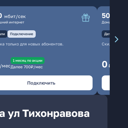
0
500
мбит/сек
мбит
шний интернет
Домашний инте
али
Подключение
Детали
Под
ка только для новых абонентов.
Скидка тольк
1 месяц по акции
1
0
/мес
₽/мес
Далее
700
₽/мес
Да
Подключить
а ул Тихонравова