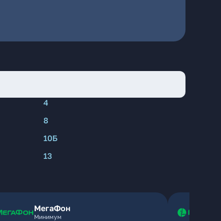
4
8
10Б
13
МегаФон
Минимум