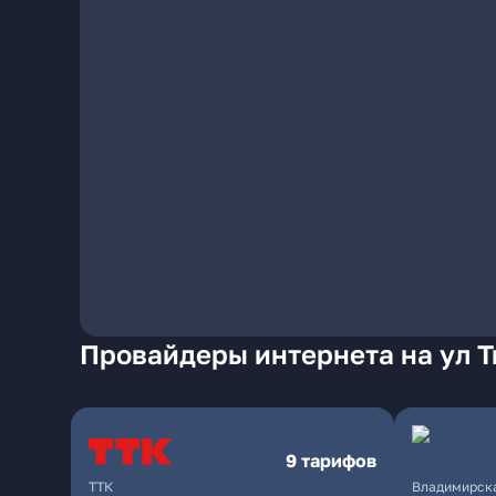
Провайдеры интернета на ул 
9 тарифов
ТТК
Владимирска