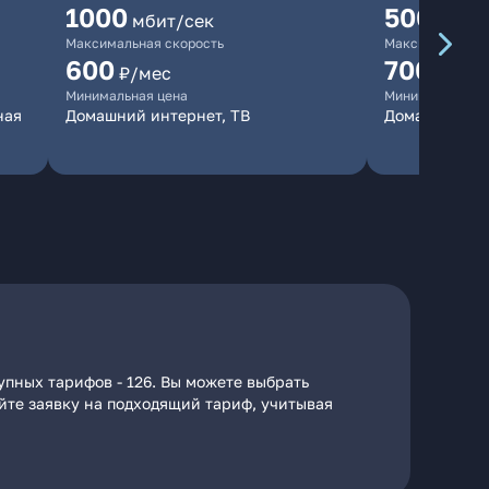
1000
500
мбит/сек
мбит/
Максимальная скорость
Максимальная 
600
700
₽/мес
₽/мес
Минимальная цена
Минимальная ц
ная
Домашний интернет, ТВ
Домашний ин
упных тарифов - 126. Вы можете выбрать
айте заявку на подходящий тариф, учитывая