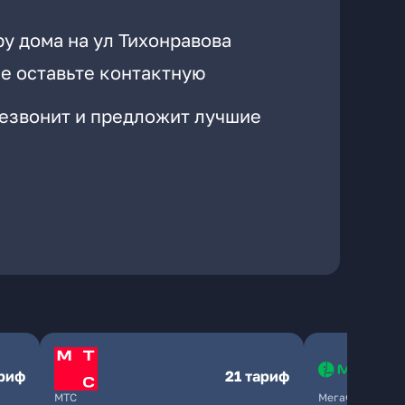
у дома на ул Тихонравова
е оставьте контактную
резвонит и предложит лучшие
ариф
21 тариф
МТС
МегаФон