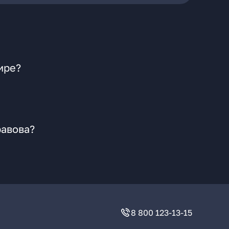
ире?
равова?
8 800 123-13-15