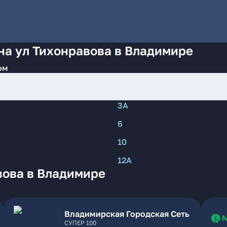
на ул Тихонравова в Владимире
ом
3А
6
10
12А
вова в Владимире
Владимирская Городская Сеть
СУПЕР 100