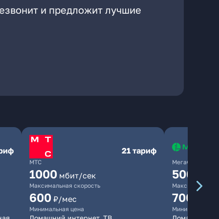
резвонит и предложит лучшие
ариф
21 тариф
МТС
МегаФон
1000
500
мбит/сек
мбит/
Максимальная скорость
Максимальная 
600
700
₽/мес
₽/мес
Минимальная цена
Минимальная ц
ная
Домашний интернет, ТВ
Домашний ин