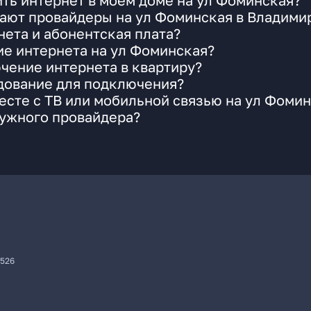
ть интернет в моем доме на ул Фоминская?
гают провайдеры на ул Фоминская в Владими
ета и абонентская плата?
ие интернета на ул Фоминская?
чение интернета в квартиру?
удование для подключения?
сте с ТВ или мобильной связью на ул Фоми
нужного провайдера?
7526