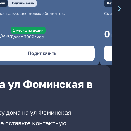
али
Подключение
Детали
Под
ка только для новых абонентов.
Скидка тольк
1 месяц по акции
1
0
/мес
₽/мес
Далее
700
₽/мес
Да
Подключить
а ул Фоминская в
ру дома на ул Фоминская
е оставьте контактную