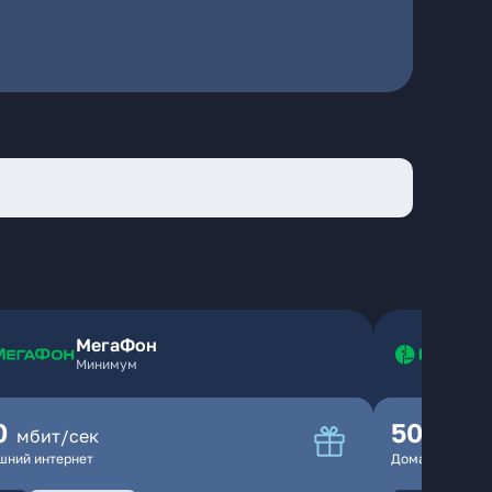
МегаФон
Минимум
0
500
мбит/сек
мбит
шний интернет
Домашний инте