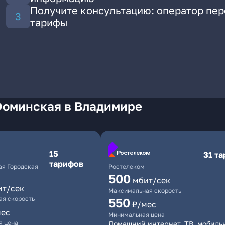
Получите консультацию: оператор пе
тарифы
Фоминская в Владимире
15
31 т
тарифов
я Городская
Ростелеком
500
мбит/сек
ит/сек
Максимальная скорость
я скорость
550
₽/мес
мес
Минимальная цена
я цена
Домашний интернет, ТВ, мобиль