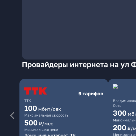
Провайдеры интернета на ул 
9 тарифов
ТТК
Владимирска
Сеть
100
мбит/сек
300
мб
Максимальная скорость
Максимальна
500
₽/мес
200
₽/
Минимальная цена
Минимальна
Домашний интернет, ТВ