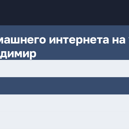
ашнего интернета на 
адимир