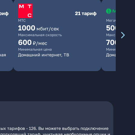
ариф
21 тариф
МТС
МегаФон
1000
500
мбит/сек
мбит/
Максимальная скорость
Максимальная 
600
700
₽/мес
₽/мес
Минимальная цена
Минимальная ц
ная
Домашний интернет, ТВ
Домашний ин
ых тарифов - 126. Вы можете выбрать подключение
на подходящий тариф, учитывая необходимые опции и