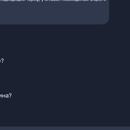
е?
ина?