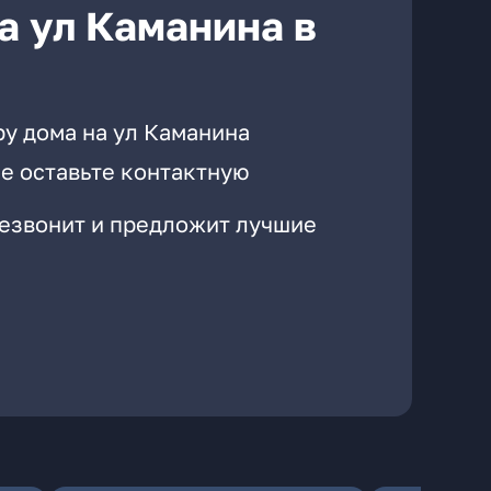
а ул Каманина в
ру дома на ул Каманина
е оставьте контактную
резвонит и предложит лучшие