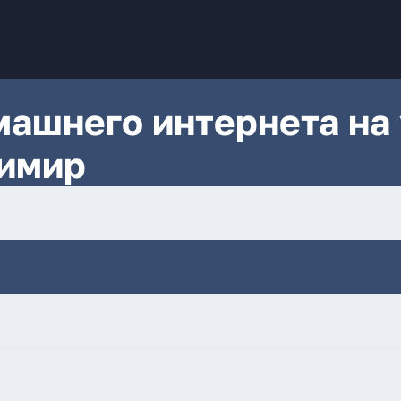
ашнего интернета на 
димир