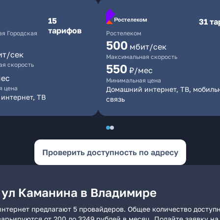
15
31 т
тарифов
я Городская
Ростелеком
500
мбит/сек
ит/сек
Максимальная скорость
я скорость
550
₽/мес
мес
Минимальная цена
я цена
Домашний интернет, ТВ, мобиль
интернет, ТВ
связь
Проверить доступность по адресу
 ул Каманина в Владимире
интернет предлагают 5 провайдеров. Общее количество доступн
 варьируются от 200 до 3249 рублей в месяц. Подайте заявку 