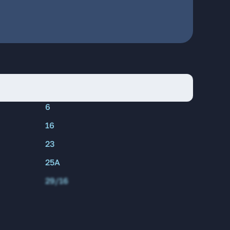
6
16
23
25А
29/16