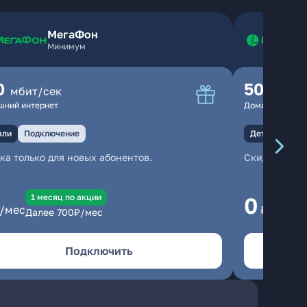
МегаФон
Минимум
0
500
мбит/сек
мбит
шний интернет
Домашний инте
али
Подключение
Детали
Под
ка только для новых абонентов.
Скидка тольк
1 месяц по акции
1
0
/мес
₽/мес
Далее
700
₽/мес
Да
Подключить