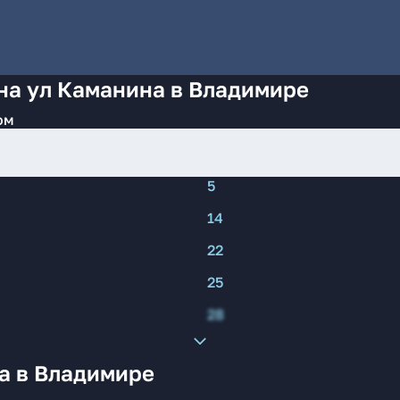
на ул Каманина в Владимире
ом
5
14
22
25
28
а в Владимире