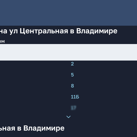
на ул Центральная в Владимире
ом
2
5
8
11Б
17
ьная в Владимире