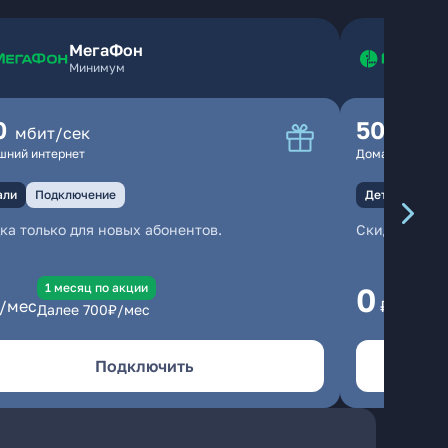
МегаФон
Минимум
0
500
мбит/сек
мбит
шний интернет
Домашний инте
али
Подключение
Детали
Под
ка только для новых абонентов.
Скидка тольк
1 месяц по акции
1
0
/мес
₽/мес
Далее
700
₽/мес
Да
Подключить