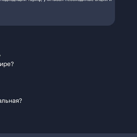
?
мире?
альная?