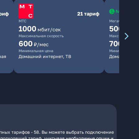
ариф
21 тариф
МТС
МегаФон
1000
500
мбит/сек
мбит/
Максимальная скорость
Максимальная 
600
700
₽/мес
₽/мес
Минимальная цена
Минимальная ц
ная
Домашний интернет, ТВ
Домашний ин
пных тарифов - 58. Вы можете выбрать подключение
на подходящий тариф, учитывая необходимые опции и