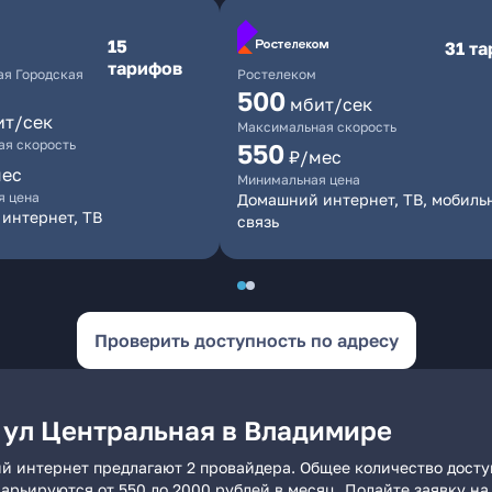
15
31 т
тарифов
я Городская
Ростелеком
500
мбит/сек
ит/сек
Максимальная скорость
я скорость
550
₽/мес
мес
Минимальная цена
я цена
Домашний интернет, ТВ, мобиль
интернет, ТВ
связь
Проверить доступность по адресу
 ул Центральная в Владимире
ий интернет предлагают 2 провайдера. Общее количество досту
 варьируются от 550 до 2000 рублей в месяц. Подайте заявку 