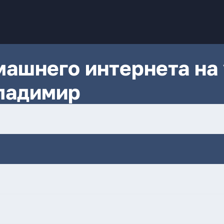
ашнего интернета на 
ладимир