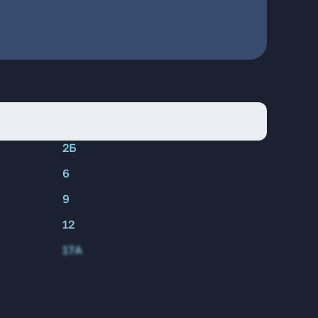
2Б
6
9
12
17А