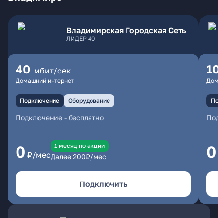
Владимирская Городская Сеть
ЛИДЕР 40
40
1
мбит/сек
Домашний интернет
Дом
Подключение
Оборудование
По
Подключение
-
бесплатно
По
1 месяц по акции
0
0
₽/мес
Далее
200
₽/мес
Подключить