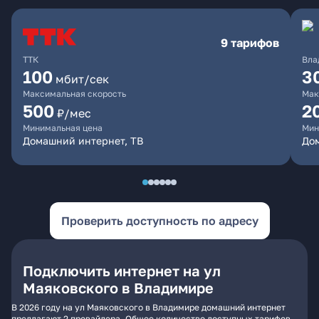
9 тарифов
ТТК
Вла
100
3
мбит/сек
Максимальная скорость
Мак
500
2
₽/мес
Минимальная цена
Мин
Домашний интернет, ТВ
До
Проверить доступность по адресу
Подключить интернет на ул
Маяковского в Владимире
В 2026 году на ул Маяковского в Владимире домашний интернет
предлагают 2 провайдера. Общее количество доступных тарифов -