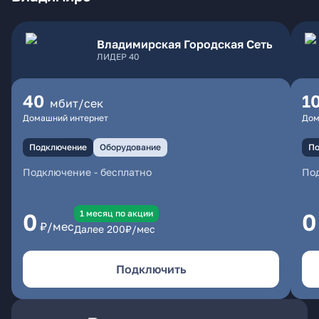
Владимирская Городская Сеть
ЛИДЕР 40
40
1
мбит/сек
Домашний интернет
Дом
Подключение
Оборудование
По
Подключение
-
бесплатно
По
1 месяц по акции
0
0
₽/мес
Далее
200
₽/мес
Подключить