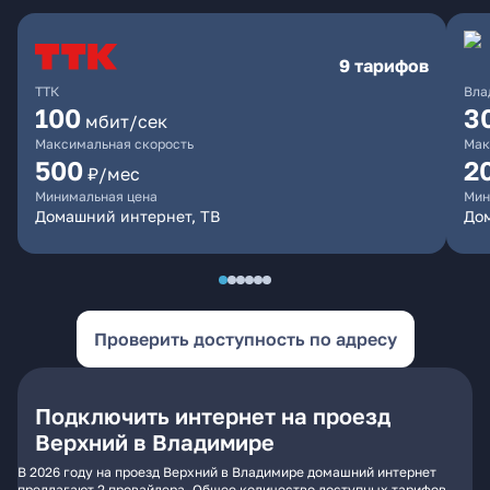
9 тарифов
ТТК
Вла
100
3
мбит/сек
Максимальная скорость
Мак
500
2
₽/мес
Минимальная цена
Мин
Домашний интернет, ТВ
До
Проверить доступность по адресу
Подключить интернет на проезд
Верхний в Владимире
В 2026 году на проезд Верхний в Владимире домашний интернет
предлагают 2 провайдера. Общее количество доступных тарифов -