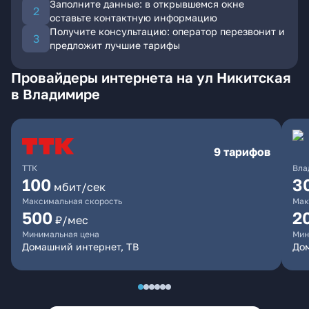
Заполните данные: в открывшемся окне
оставьте контактную информацию
Получите консультацию: оператор перезвонит и
предложит лучшие тарифы
Провайдеры интернета на ул Никитская
в Владимире
9 тарифов
ТТК
Вла
100
3
мбит/сек
Максимальная скорость
Мак
500
2
₽/мес
Минимальная цена
Мин
Домашний интернет, ТВ
До