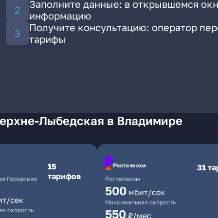
Заполните данные: в открывшемся окн
информацию
Получите консультацию: оператор пе
тарифы
Верхне-Лыбедская в Владимире
15
31 т
тарифов
я Городская
Ростелеком
500
мбит/сек
ит/сек
Максимальная скорость
я скорость
550
₽/мес