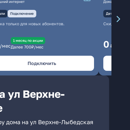
шний интернет
Домашний инте
али
Подключение
Детали
Под
ка только для новых абонентов.
Скидка тольк
1 месяц по акции
1
0
/мес
₽/мес
Далее
700
₽/мес
Да
Подключить
а ул Верхне-
е
ру дома на ул Верхне-Лыбедская