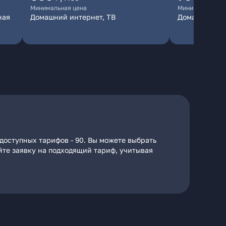
Минимальная цена
Минимальная ц
ная
Домашний интернет, ТВ
Домашний ин
доступных тарифов - 90. Вы можете выбрать
айте заявку на подходящий тариф, учитывая