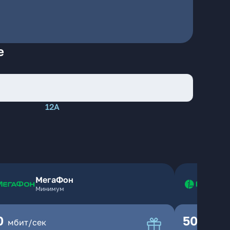
е
12А
МегаФон
Минимум
0
500
мбит/сек
мбит