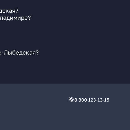
дская?
Владимире?
не-Лыбедская?
8 800 123-13-15