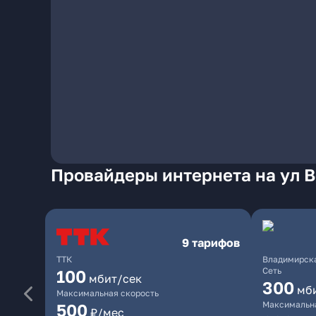
Провайдеры интернета на ул 
9 тарифов
ТТК
Владимирска
Сеть
100
мбит/сек
300
мб
Максимальная скорость
Максимальна
500
₽/мес