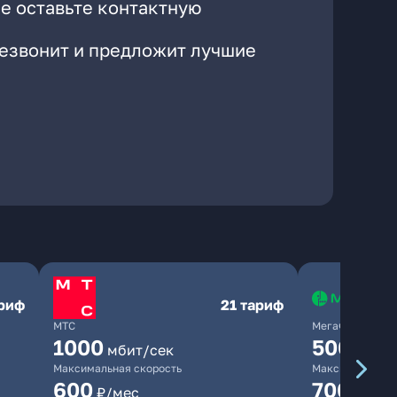
е оставьте контактную
резвонит и предложит лучшие
ариф
21 тариф
МТС
МегаФон
1000
500
мбит/сек
мбит/
Максимальная скорость
Максимальная 
600
700
₽/мес
₽/мес