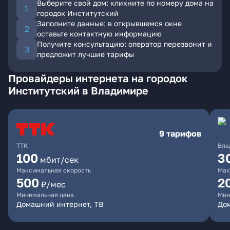
Выберите свой дом: кликните по номеру дома на
городок Институтский
Заполните данные: в открывшемся окне
оставьте контактную информацию
Получите консультацию: оператор перезвонит и
предложит лучшие тарифы
Провайдеры интернета на городок
Институтский в Владимире
9 тарифов
ТТК
Вла
100
3
мбит/сек
Максимальная скорость
Мак
500
2
₽/мес
Минимальная цена
Мин
Домашний интернет, ТВ
До