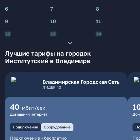
6
7
8
9
10
11
12
13
14
Лучшие тарифы на городок
Институтский в Владимире
Владимирская Городская Сеть
ЛИДЕР 40
40
1
мбит/сек
Домашний интернет
Дом
Подключение
Оборудование
По
Подключение
-
бесплатно
По