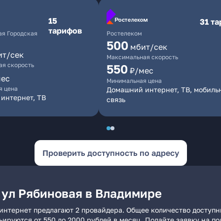
15
31 т
тарифов
я Городская
Ростелеком
500
мбит/сек
ит/сек
Максимальная скорость
я скорость
550
₽/мес
мес
Минимальная цена
я цена
Домашний интернет, ТВ, мобиль
интернет, ТВ
связь
Проверить доступность по адресу
 ул Рябиновая в Владимире
интернет предлагают 2 провайдера. Общее количество доступн
рьируются от 550 до 2000 рублей в месяц. Подайте заявку на 