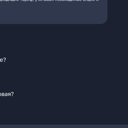
е?
овая?