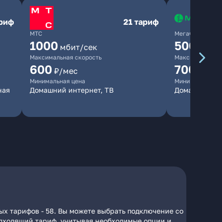
ариф
21 тариф
МТС
МегаФон
1000
500
мбит/сек
мбит/
Максимальная скорость
Максимальная 
600
700
₽/мес
₽/мес
Минимальная цена
Минимальная ц
ная
Домашний интернет, ТВ
Домашний ин
ых тарифов - 58. Вы можете выбрать подключение со
подходящий тариф, учитывая необходимые опции и