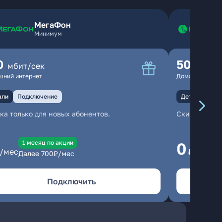
МегаФон
Минимум
0
500
мбит/сек
мбит
шний интернет
Домашний инте
али
Подключение
Детали
Под
ка только для новых абонентов.
Скидка тольк
1 месяц по акции
1
0
/мес
₽/мес
Далее
700
₽/мес
Да
Подключить