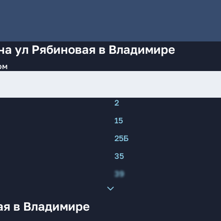
на ул Рябиновая в Владимире
ом
2
15
25Б
35
39
ая в Владимире