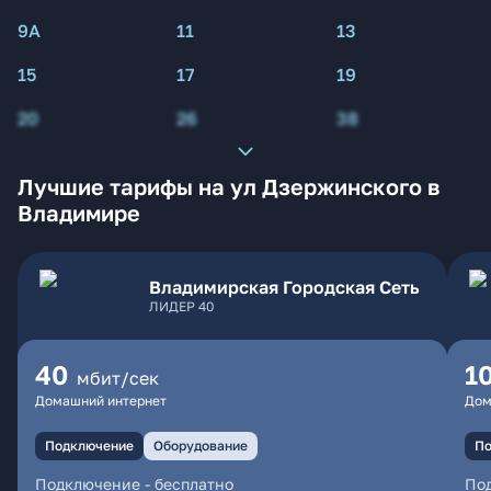
9А
11
13
15
17
19
20
26
38
Лучшие тарифы на ул Дзержинского в
Владимире
Владимирская Городская Сеть
ЛИДЕР 40
40
1
мбит/сек
Домашний интернет
Дом
Подключение
Оборудование
По
Подключение
-
бесплатно
По