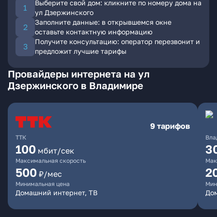
Выберите свой дом: кликните по номеру дома на
ул Дзержинского
Заполните данные: в открывшемся окне
оставьте контактную информацию
Получите консультацию: оператор перезвонит и
предложит лучшие тарифы
Провайдеры интернета на ул
Дзержинского в Владимире
9 тарифов
ТТК
Вла
100
3
мбит/сек
Максимальная скорость
Мак
500
2
₽/мес
Минимальная цена
Мин
Домашний интернет, ТВ
До