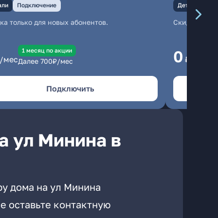
али
Подключение
Детали
Под
ка только для новых абонентов.
Скидка тольк
1 месяц по акции
1
0
/мес
₽/мес
Далее
700
₽/мес
Да
Подключить
а ул Минина в
ру дома на ул Минина
е оставьте контактную