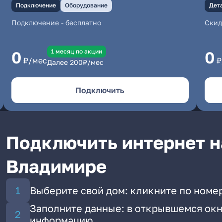
Подключение
Оборудование
Дет
Подключение
-
бесплатно
Скид
1 месяц по акции
0
0
₽/мес
₽
Далее
200
₽/мес
Подключить
Подключить интернет н
Владимире
Выберите свой дом: кликните по номе
Заполните данные: в открывшемся окн
информацию