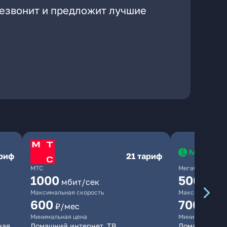
резвонит и предложит лучшие
ариф
21 тариф
МТС
МегаФон
1000
500
мбит/сек
мбит/
Максимальная скорость
Максимальная 
600
700
₽/мес
₽/мес
Минимальная цена
Минимальная ц
ная
Домашний интернет, ТВ
Домашний ин