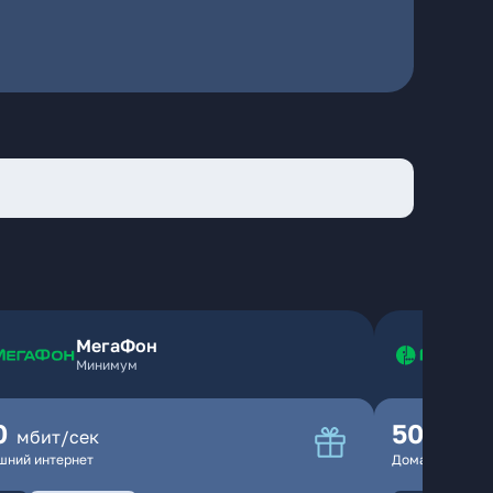
МегаФон
Минимум
0
500
мбит/сек
мбит
шний интернет
Домашний инте