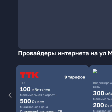
Провайдеры интернета на ул 
9 тарифов
ТТК
Владимирска
Сеть
100
мбит/сек
300
мб
Максимальная скорость
Максимальна
500
₽/мес
200
₽/
Минимальная цена
Минимальна
Домашний интернет, ТВ