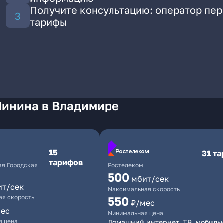
Получите консультацию: оператор пе
тарифы
Минина в Владимире
15
31 т
тарифов
я Городская
Ростелеком
500
мбит/сек
ит/сек
Максимальная скорость
я скорость
550
₽/мес
мес
Минимальная цена
я цена
Домашний интернет, ТВ, мобиль