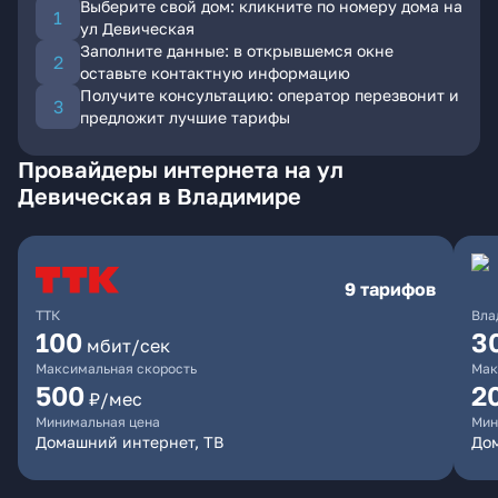
Выберите свой дом: кликните по номеру дома на
ул Девическая
Заполните данные: в открывшемся окне
оставьте контактную информацию
Получите консультацию: оператор перезвонит и
предложит лучшие тарифы
Провайдеры интернета на ул
Девическая в Владимире
9 тарифов
ТТК
Вла
100
3
мбит/сек
Максимальная скорость
Мак
500
2
₽/мес
Минимальная цена
Мин
Домашний интернет, ТВ
До