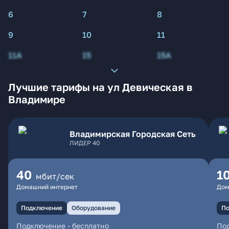
6
7
8
9
10
11
11А
15
15А
Лучшие тарифы на ул Девическая в
Владимире
Владимирская Городская Сеть
ЛИДЕР 40
40
1
мбит/сек
Домашний интернет
Дом
Подключение
Оборудование
По
Подключение
-
бесплатно
По